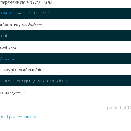
 переменную
EXTRA_LIBS
XTRA_LIBS
=
"-lX11 -ldl"
библиотеку
wxWidgets
rueCrypt
TATIC
=
1
ecrypt в /usr/local/bin
Main/truecrypt
и пользуемся
posted at 1
d and post comments