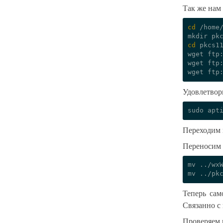
Так же нам
cd
/home/
mkdir
cd
pkcs11
wget
ftp
wget
ftp
wget
Удовлетвор
Переходим 
Переносим
mv
../wx
mv
../pk
Теперь сам
Связанно с
Проверяем 