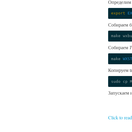
Определим
export
E
Собираем 
make
Собираем
T
make
WXS
Копируем tru
sudo
cp
Запускаем 
Click to rea