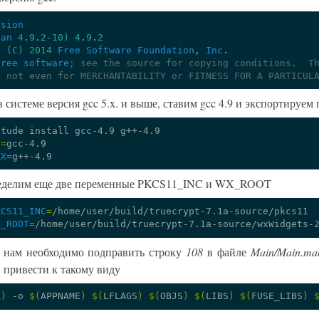
rsion
ian
4
.
9
.
2
-
10
)
4
.
9
.
2
t
(
C
)
2014
Free
Software
Foundation
,
Inc
free
software
; see the source for copying conditions.  T
; not even for MERCHANTABILITY or FITNESS FOR A PARTICUL
в системе версия gcc 5.x. и выше, ставим gcc 4.9 и экспортируе
itude
install
gcc-4.9
C
=
XX
=
ределим еще две переменные PKCS11_INC и WX_ROOT
KCS11_INC
=
X_ROOT
=
 нам необходимо подправить строку
108
в файле
Main/Main.ma
 привести к такому виду
X
)
-o
$(
APPNAME
)
$(
LFLAGS
)
$(
OBJS
)
$(
LIBS
)
$(
FUSE_LIBS
)