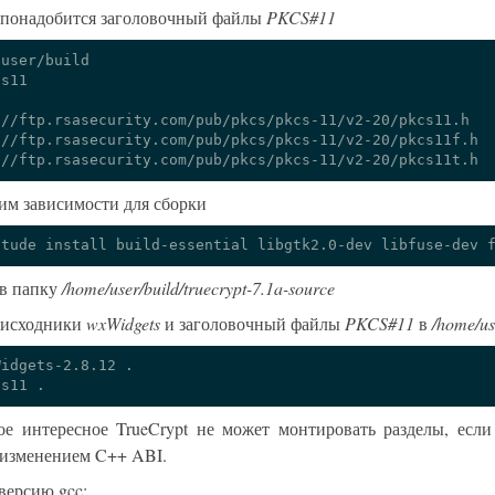
 понадобится заголовочный файлы
PKCS#11
user/build



://ftp.rsasecurity.com/pub/pkcs/pkcs-11/v2-20/pkcs11.h

://ftp.rsasecurity.com/pub/pkcs/pkcs-11/v2-20/pkcs11f.h

им зависимости для сборки
в папку
/home/user/build/truecrypt-7.1a-source
 исходники
wxWidgets
и заголовочный файлы
PKCS#11
в
/home/us
Widgets-2.8.12
.

cs11
ое интересное TrueCrypt не может монтировать разделы, есл
 изменением C++ ABI.
версию gcc: