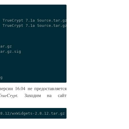
 TrueCrypt 7.1a Source.tar.gz

 TrueCrypt 7.1a Source.tar.gz.sig

ar.gz

ar.gz.sig

ерсии 16.04 не предоставляется
TrueCrypt
. Заходим на сайт