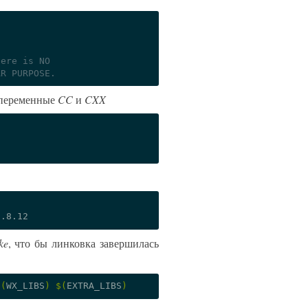
here is NO
AR PURPOSE.
м переменные
CC
и
CXX
ke
, что бы линковка завершилась
$(
WX_LIBS
)
$(
EXTRA_LIBS
)