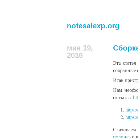
notesalexp.org
мая 19,
Сборка
2016
Эта статья
собранные 
Итак прист
Нам необх
скачать с
ht
https:
https:
Скачиваем
подпись
и к