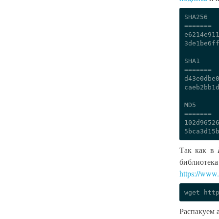
SHA256

=======

e6214e911
3de1be6ff
SHA1

=======

d43e0dbe0
caeb2bb1d
MD5

=======

102d96526
Так как в
библиоте
https://www
wget
Распакуем 