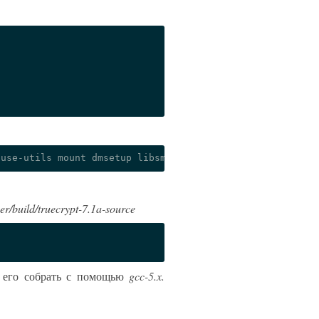
er/build/truecrypt-7.1a-source
и его собрать с помощью
gcc-5.x.