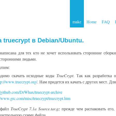
make
Home
FAQ
 truecrypt в Debian/Ubuntu.
 написана для тех кто не хочет использовать сторонние сборк
сторонними людьми.
упим:
одимо скачать исходные коды
TrueCrypt
. Так как разработка 
tp://www.truecrypt.org/
. Нам придется их качать с других мест. Дл
//github.com/DrWhax/truecrypt-archive
//www.grc.com/misc/truecrypt/truecrypt.htm
 файл
TrueCrypt 7.1a Source.tar.gz
прежде чем распаковать его
онтрольную сумму файла.