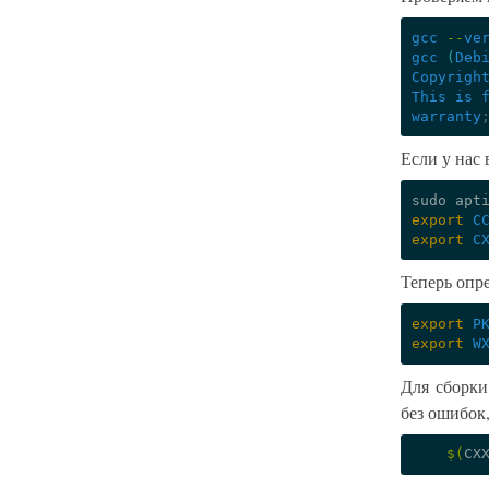
gcc
--
ve
gcc
(
Deb
Copyrigh
This
is
warranty
Если у нас 
sudo
apt
export
C
export
C
Теперь оп
export
P
export
W
Для сборки
без ошибок,
$(
CX