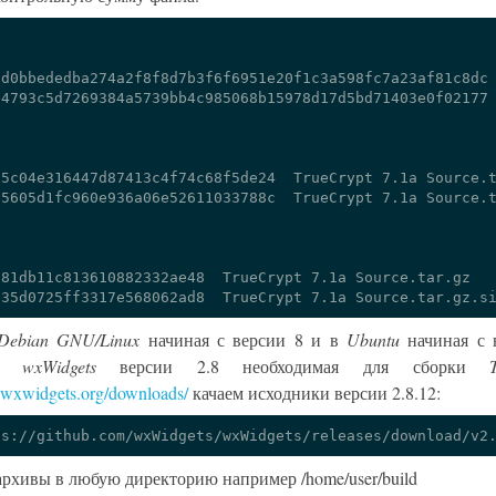
d0bbededba274a2f8f8d7b3f6f6951e20f1c3a598fc7a23af81c8dc 
4793c5d7269384a5739bb4c985068b15978d17d5bd71403e0f02177 
5c04e316447d87413c4f74c68f5de24  TrueCrypt 7.1a Source.t
5605d1fc960e936a06e52611033788c  TrueCrypt 7.1a Source.t
81db11c813610882332ae48  TrueCrypt 7.1a Source.tar.gz

Debian GNU/Linux
начиная с версии 8 и в
Ubuntu
начиная с в
ка
wxWidgets
версии 2.8 необходимая для сборки
.wxwidgets.org/downloads/
качаем исходники версии 2.8.12:
архивы в любую директорию например /home/user/build